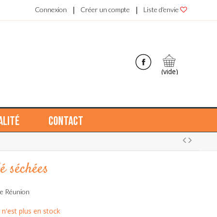
|
|
Connexion
Créer un compte
Liste d'envie
(vide)
alité
Contact
lé séchées
ne Réunion
 n'est plus en stock