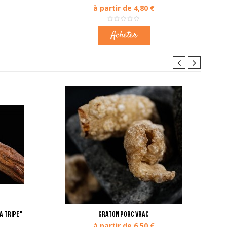
à partir de 4,80 €
Acheter
a tripe"
Graton porc vrac
à partir de 6,50 €