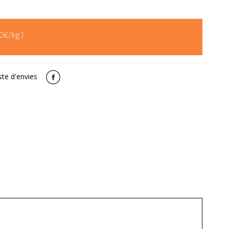
00€/kg )
ste d'envies