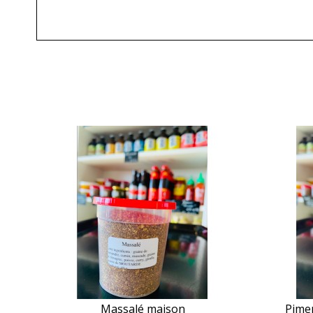
ées
Massalé maison
Pimen