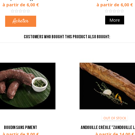
à partir de 6,00 €
à partir de 6,00 €
Acheter
More
CUSTOMERS WHO BOUGHT THIS PRODUCT ALSO BOUGHT:
OUT OF STOCK
Boudin sans piment
Andouille créole "Zandouille l
à partir de 8,00 €
à partir de 14,00 €