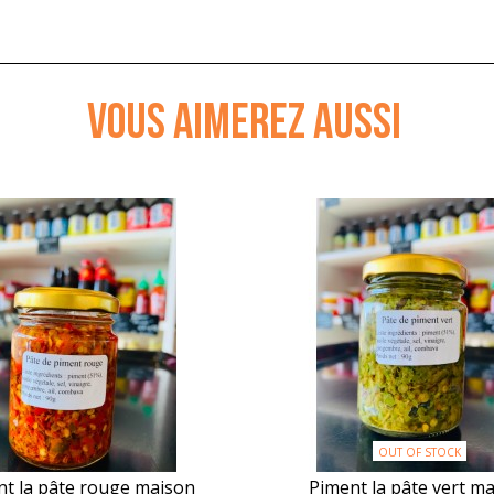
VOUS AIMEREZ AUSSI
OUT OF STOCK
t la pâte rouge maison
Piment la pâte vert m