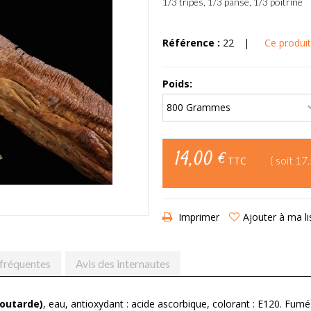
1/3 tripes, 1/3 panse, 1/3 poitrine
Référence :
22
|
Ce produit
Poids:
14,00 €
( soit 17
TTC
Imprimer
Ajouter à ma li
fréquentes
Avis des internautes
outarde)
, eau, antioxydant : acide ascorbique, colorant : E120. Fumé