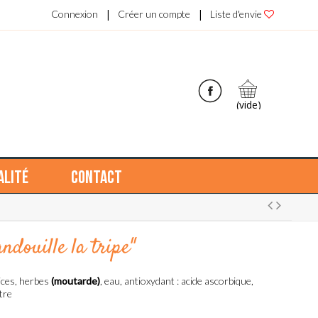
|
|
Connexion
Créer un compte
Liste d'envie
(vide)
alité
Contact
ndouille la tripe"
pices, herbes
(moutarde)
, eau, antioxydant : acide ascorbique,
tre