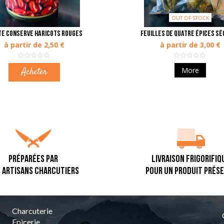
OUT OF STOCK
te conserve Haricots rouges
Feuilles de quatre épices s
à partir de 2,50 €
à partir de 3,00 €
Acheter
More
PRÉPARÉES PAR
LIVRAISON FRIGORIFIQ
 ARTISANS CHARCUTIERS
POUR UN PRODUIT PRÉS
Charcuterie
Epicerie