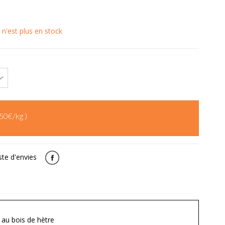
 n'est plus en stock
.50€/kg )
ste d'envies
 au bois de hètre