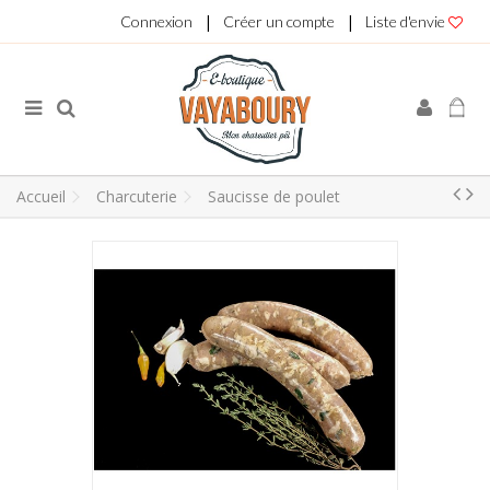
|
|
Connexion
Créer un compte
Liste d'envie
Accueil
Charcuterie
Saucisse de poulet