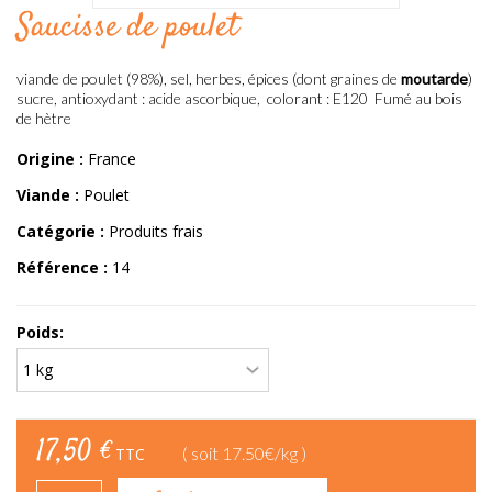
Saucisse de poulet
viande de poulet (98%), sel, herbes, épices (dont graines de
moutarde
)
sucre, antioxydant : acide ascorbique, colorant : E120 Fumé au bois
de hètre
Origine :
France
Viande :
Poulet
Catégorie :
Produits frais
Référence :
14
Poids:
17,50 €
( soit 17.50€/kg )
TTC